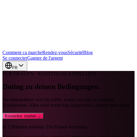
Comment ça marche
Rendez-vous
Sécurité
Blog
Se connecter
Gagner de l'argent
FR
FÜR FRAUEN · KOSTENLOS ANMELDEN
Dating zu
deinen Bedingungen.
Du entscheidest: wen du triffst, wann, wo und zu welchen
Konditionen. Alles wird vorab klar besprochen, diskret und sicher.
Kostenlos starten →
In 2 Minuten startklar. Für Frauen kostenlos.