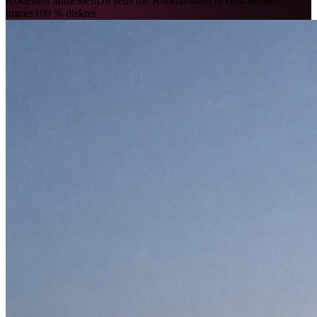
Kostenlos anmelden
Du setzt die Konditionen
Du entscheidest
immer
100 % diskret