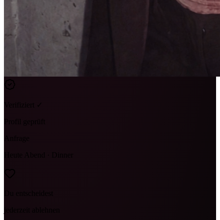
Verifiziert ✓
Profil geprüft
Anfrage
Heute Abend · Dinner
Du entscheidest
jederzeit ablehnen