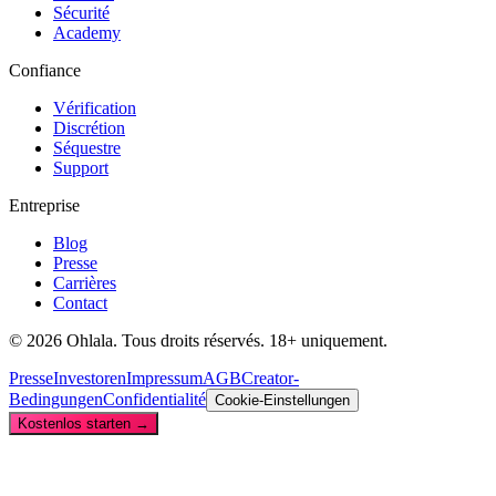
Sécurité
Academy
Confiance
Vérification
Discrétion
Séquestre
Support
Entreprise
Blog
Presse
Carrières
Contact
© 2026 Ohlala. Tous droits réservés. 18+ uniquement.
Presse
Investoren
Impressum
AGB
Creator-
Bedingungen
Confidentialité
Cookie-Einstellungen
Kostenlos starten →