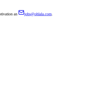
tivation an
jobs@ohlala.com
.