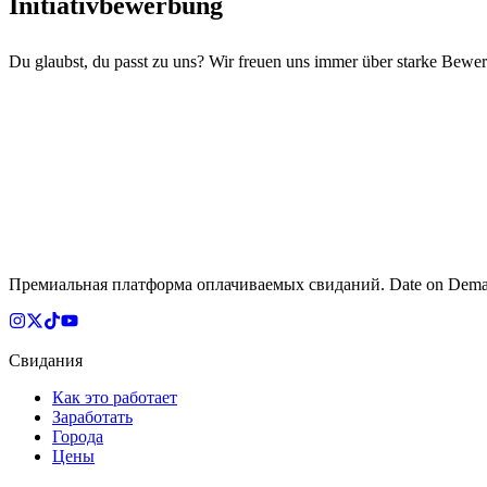
Initiativbewerbung
Du glaubst, du passt zu uns? Wir freuen uns immer über starke Bewer
Премиальная платформа оплачиваемых свиданий. Date on Dema
Свидания
Как это работает
Заработать
Города
Цены