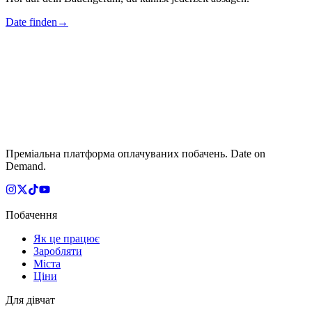
Date finden
→
Преміальна платформа оплачуваних побачень. Date on
Demand.
Побачення
Як це працює
Заробляти
Міста
Ціни
Для дівчат