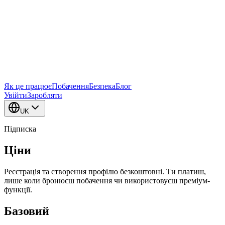
Як це працює
Побачення
Безпека
Блог
Увійти
Заробляти
UK
Підписка
Ціни
Реєстрація та створення профілю безкоштовні. Ти платиш,
лише коли бронюєш побачення чи використовуєш преміум-
функції.
Базовий