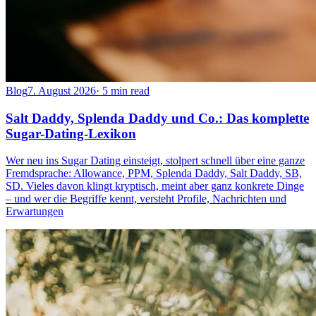
Blog
7. August 2026
·
5 min read
Salt Daddy, Splenda Daddy und Co.: Das komplette
Sugar-Dating-Lexikon
Wer neu ins Sugar Dating einsteigt, stolpert schnell über eine ganze
Fremdsprache: Allowance, PPM, Splenda Daddy, Salt Daddy, SB,
SD. Vieles davon klingt kryptisch, meint aber ganz konkrete Dinge
– und wer die Begriffe kennt, versteht Profile, Nachrichten und
Erwartungen