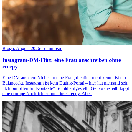
Blog
6. August 2026
·
5 min read
Instagram-DM-Flirt: eine Frau anschreiben ohne
creepy
Eine DM aus dem Nichts an eine Frau, die dich nicht kennt, ist ein
Balanceakt. Instagram ist kein Dating-Portal – hier hat niemand sein
„Ich bin offen für Kontakte"-Schild aufgestellt. Genau deshalb kippt
eine plumpe Nachricht schnell ins Creepy. Aber: