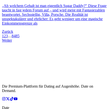
„Ab welchem Gehalt ist man eigentlich Sugar Daddy?" Diese Frage
taucht in fast jedem Forum auf – und wird meist mit Fantasiezahlen
beantwortet. Sechsstellig, Villa, Porsche. Die Realität ist
unspektakulärer und ehrlicher: Es geht weniger um eine magische
Einkommensgrenze als
Zurück
1
2
3
…
84
85
Weiter
Die Premium-Plattform für Dating auf Augenhöhe. Date on
Demand.
Date