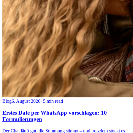
Blog
6. August 2026
·
5 min read
Erstes Date per WhatsApp vorschlagen: 10
Formulierungen
Der Chat läuft gut, die Stimmung stimmt – und trotzdem stockt es.