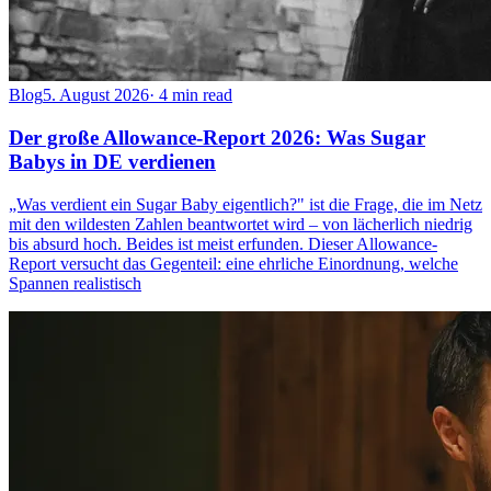
Blog
5. August 2026
·
4 min read
Der große Allowance-Report 2026: Was Sugar
Babys in DE verdienen
„Was verdient ein Sugar Baby eigentlich?" ist die Frage, die im Netz
mit den wildesten Zahlen beantwortet wird – von lächerlich niedrig
bis absurd hoch. Beides ist meist erfunden. Dieser Allowance-
Report versucht das Gegenteil: eine ehrliche Einordnung, welche
Spannen realistisch